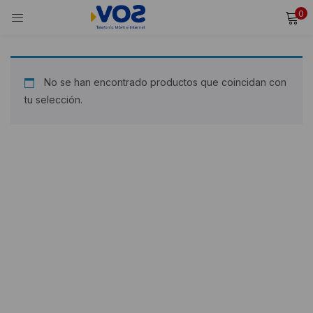
0
INICIAR SESIÓN
REGISTRARSE
Ingresa tu usuario y contraseña para iniciar sesión.
No se han encontrado productos que coincidan con
tu selección.
Alternative:
Recordarme
Iniciar Sesión
¿Olvidaste tu contraseña?