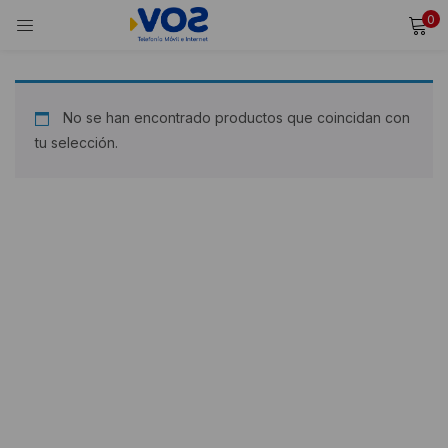
0
INICIAR SESIÓN
REGISTRARSE
Ingresa tu usuario y contraseña para iniciar sesión.
No se han encontrado productos que coincidan con
tu selección.
Alternative:
Recordarme
Iniciar Sesión
¿Olvidaste tu contraseña?