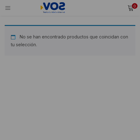
0
INICIAR SESIÓN
REGISTRARSE
Ingresa tu usuario y contraseña para iniciar sesión.
No se han encontrado productos que coincidan con
tu selección.
Alternative:
Recordarme
Iniciar Sesión
¿Olvidaste tu contraseña?