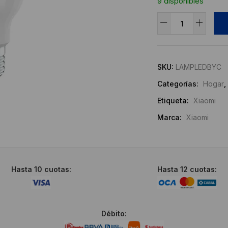
9 disponibles
Bombilla
LED
Alternative:
Inteligente
Essential
SKU:
LAMPLEDBYC
Xiaomi
Categorías:
Hogar
,
(Blanco
y
Etiqueta:
Xiaomi
Color)
Marca:
Xiaomi
cantidad
Hasta 10 cuotas:
Hasta 12 cuotas:
Débito: