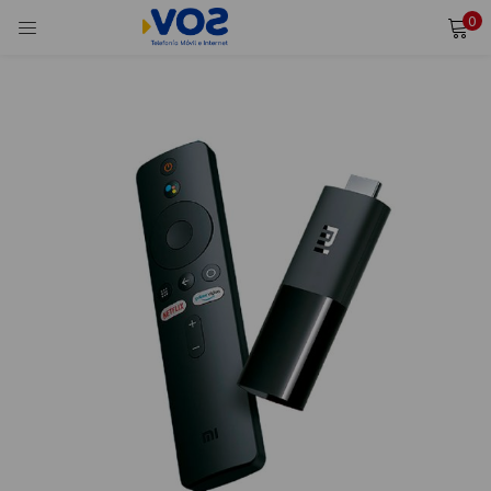
0
INICIAR SESIÓN
REGISTRARSE
Ingresa tu usuario y contraseña para iniciar sesión.
Alternative:
Recordarme
Iniciar Sesión
¿Olvidaste tu contraseña?