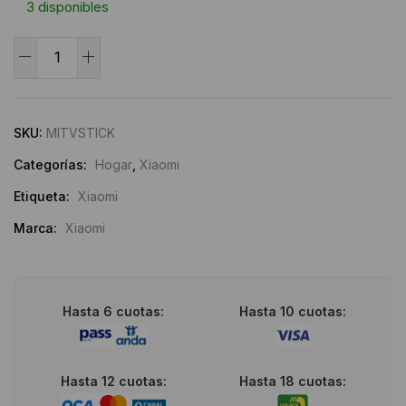
3 disponibles
Xiaomi
Mi
Alternative:
TV
Stick
SKU:
MITVSTICK
cantidad
Categorías:
Hogar
,
Xiaomi
Etiqueta:
Xiaomi
Marca:
Xiaomi
Hasta 6 cuotas:
Hasta 10 cuotas:
Hasta 12 cuotas:
Hasta 18 cuotas: