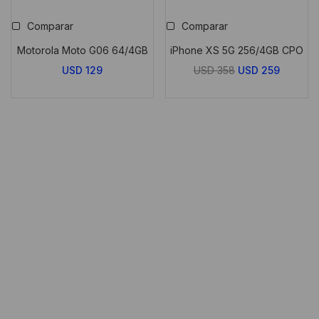
Comparar
Comparar
Motorola Moto G06 64/4GB
iPhone XS 5G 256/4GB CPO
El
El
USD
129
USD
358
USD
259
precio
precio
original
actual
era:
es:
USD
USD
358.
259.