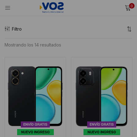
0
INICIAR SESIÓN
REGISTRARSE
Filtro
Ingresa tu usuario y contraseña para iniciar sesión.
Ordenado
Mostrando los 14 resultados
por
Alternative:
Recordarme
puntuación
Iniciar Sesión
media
¿Olvidaste tu contraseña?
ENVÍO GRATIS
ENVÍO GRATIS
NUEVO INGRESO
NUEVO INGRESO