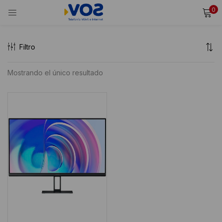
0
INICIAR SESIÓN
REGISTRARSE
Filtro
Ingresa tu usuario y contraseña para iniciar sesión.
Mostrando el único resultado
Alternative:
Recordarme
Iniciar Sesión
¿Olvidaste tu contraseña?