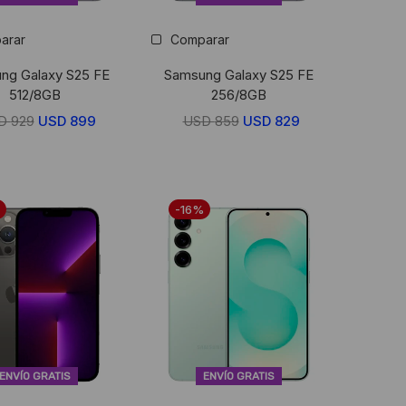
arar
Comparar
ng Galaxy S25 FE
Samsung Galaxy S25 FE
512/8GB
256/8GB
D
929
El
USD
899
El
USD
859
El
USD
829
El
precio
precio
precio
precio
original
actual
original
actual
era:
es:
era:
es:
-16%
USD
USD
USD
USD
929.
899.
859.
829.
ENVÍO GRATIS
ENVÍO GRATIS