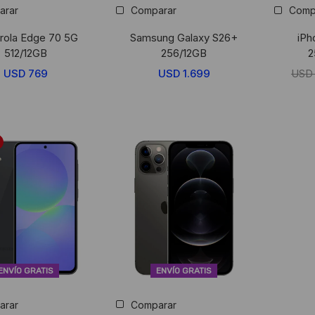
arar
Comparar
Comp
rola Edge 70 5G
Samsung Galaxy S26+
iPh
512/12GB
256/12GB
2
USD
769
USD
1.699
US
ENVÍO GRATIS
ENVÍO GRATIS
arar
Comparar