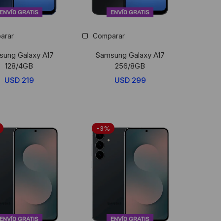
ENVÍO GRATIS
ENVÍO GRATIS
arar
Comparar
ung Galaxy A17
Samsung Galaxy A17
128/4GB
256/8GB
USD
219
USD
299
-3%
ENVÍO GRATIS
ENVÍO GRATIS