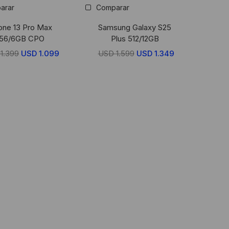
arar
Comparar
one 13 Pro Max
Samsung Galaxy S25
56/6GB CPO
Plus 512/12GB
D
1.399
El
USD
1.099
El
USD
1.599
El
USD
1.349
El
precio
precio
precio
precio
original
actual
original
actual
era:
es:
era:
es:
USD
USD
USD
USD
1.399.
1.099.
1.599.
1.349.