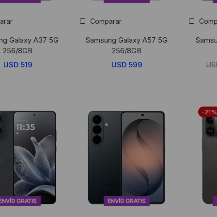
arar
Comparar
Comp
ng Galaxy A37 5G
Samsung Galaxy A57 5G
Samsu
256/8GB
256/8GB
USD
519
USD
599
US
-21%
ENVÍO GRATIS
ENVÍO GRATIS