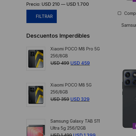
USD 210
USD 1.700
Precio:
—
Comp
FILTRAR
Samsu
Precio
Precio
Descuentos Imperdibles
mínimo
máximo
Xiaomi POCO M8 Pro 5G
256/8GB
USD
499
El
USD
459
El
precio
precio
original
actual
Xiaomi POCO M8 5G
era:
es:
256/8GB
USD
USD
USD
359
El
USD
329
El
499.
459.
precio
precio
original
actual
Samsung Galaxy TAB S11
era:
es:
Ultra 5g 256/12GB
USD
USD
USD
1.499
El
USD
1.399
El