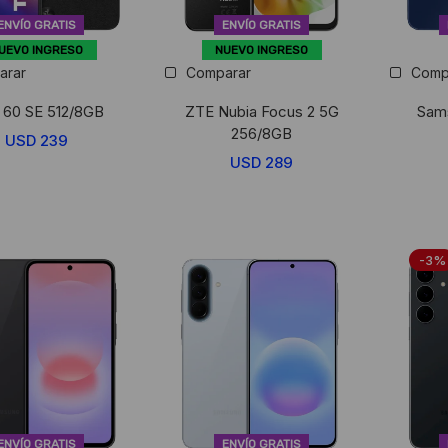
ENVÍO GRATIS
ENVÍO GRATIS
UEVO INGRESO
NUEVO INGRESO
arar
Comparar
Comp
 60 SE 512/8GB
ZTE Nubia Focus 2 5G
Sams
256/8GB
USD
239
USD
289
-3%
ENVÍO GRATIS
ENVÍO GRATIS