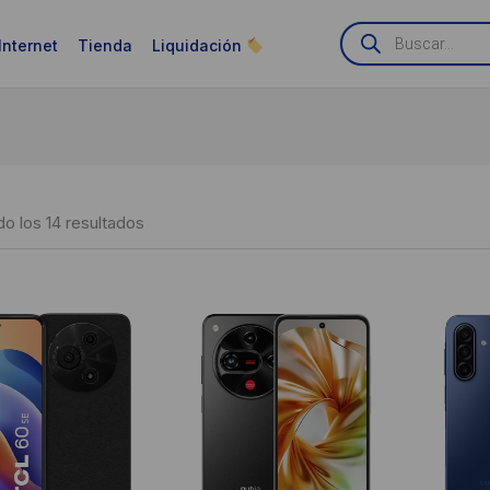
Búsqueda
de
Internet
Tienda
Liquidación
productos
Ordenado
o los 14 resultados
por
puntuación
media