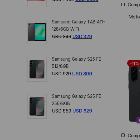
359.
329.
Comp
precio
precio
original
actual
Moto
Samsung Galaxy TAB A11+
era:
es:
128/6GB WiFi
USD
USD
USD
349
El
USD
329
El
1.499.
1.399.
precio
precio
original
actual
Samsung Galaxy S25 FE
era:
es:
-11%
512/8GB
USD
USD
USD
929
El
USD
899
El
349.
329.
precio
precio
original
actual
Samsung Galaxy S25 FE
era:
es:
256/8GB
USD
USD
USD
859
El
USD
829
El
929.
899.
precio
precio
original
actual
era:
es:
Comp