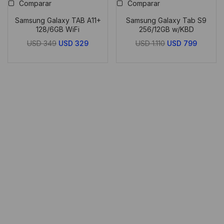
Comparar
Comparar
Samsung Galaxy TAB A11+
Samsung Galaxy Tab S9
128/6GB WiFi
256/12GB w/KBD
El
El
El
El
USD
349
USD
329
USD
1.110
USD
799
precio
precio
precio
precio
original
actual
original
actual
era:
es:
era:
es:
USD
USD
USD
USD
349.
329.
1.110.
799.