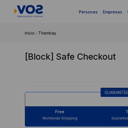
Personas
Empresas
Inicio
/
Thembay
[Block] Safe Checkout
GUARANTEE
Free
Worldwide Shopping
Guarantee