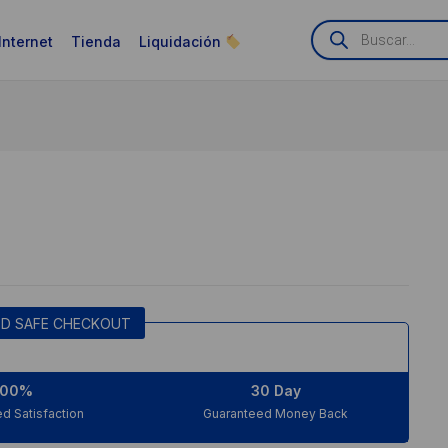
Búsqueda
de
Internet
Tienda
Liquidación
productos
D SAFE CHECKOUT
100%
30 Day
d Satisfaction
Guaranteed Money Back