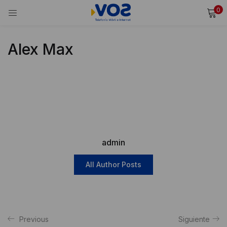
0
INICIAR SESIÓN
REGISTRARSE
Alex Max
Ingresa tu usuario y contraseña para iniciar sesión.
Alternative:
Recordarme
Iniciar Sesión
admin
¿Olvidaste tu contraseña?
All Author Posts
Previous
Siguiente