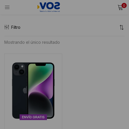
0
INICIAR SESIÓN
REGISTRARSE
Filtro
Ingresa tu usuario y contraseña para iniciar sesión.
Mostrando el único resultado
Alternative:
Recordarme
Iniciar Sesión
¿Olvidaste tu contraseña?
ENVÍO GRATIS