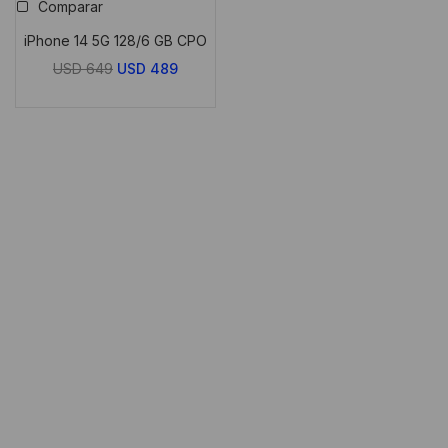
Comparar
iPhone 14 5G 128/6 GB CPO
El
El
USD
649
USD
489
precio
precio
original
actual
era:
es:
USD
USD
649.
489.