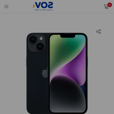
0
INICIAR SESIÓN
REGISTRARSE
Ingresa tu usuario y contraseña para iniciar sesión.
Alternative:
Recordarme
Iniciar Sesión
¿Olvidaste tu contraseña?