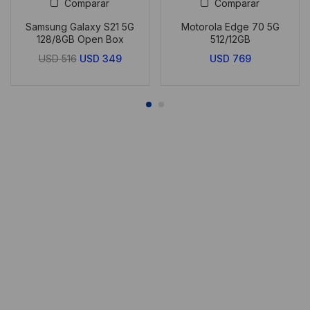
Comparar
Comparar
Samsung Galaxy S21 5G
Motorola Edge 70 5G
128/8GB Open Box
512/12GB
El
El
USD
516
USD
349
USD
769
precio
precio
original
actual
era:
es:
USD
USD
516.
349.