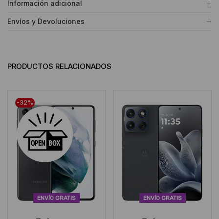
Información adicional
Envíos y Devoluciones
PRODUCTOS RELACIONADOS
LIQUIDACIÓN
-32%
ENVÍO GRATIS
ENVÍO GRATIS