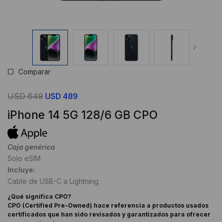
Comparar
El
El
USD
649
USD
489
precio
precio
iPhone 14 5G 128/6 GB CPO
original
actual
era:
es:
USD
USD
Caja genérica
Solo eSIM
649.
489.
Incluye:
Cable de USB-C a Lightning
¿Qué significa CPO?
CPO (Certified Pre-Owned) hace referencia a
productos usados
certificados que han sido revisados y garantizados para ofrecer