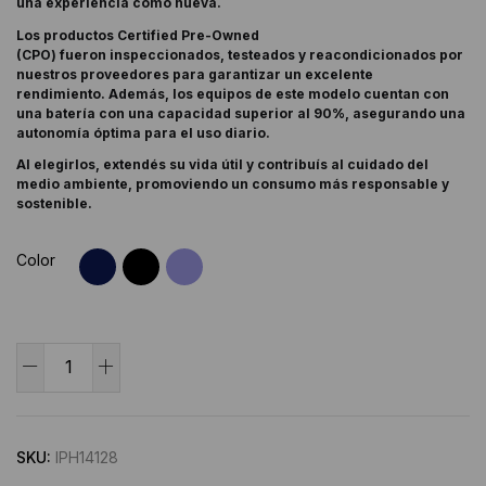
una experiencia como nueva.
Los productos
Certified Pre-Owned
(CPO)
fueron
inspeccionados, testeados y reacondicionados por
nuestros proveedores para garantizar un excelente
rendimiento.
Además, los equipos de este modelo cuentan con
una batería con una capacidad superior al 90%, asegurando una
autonomía óptima para el uso diario.
Al elegirlos,
extendés su vida útil y contribuís al cuidado del
medio ambiente
, promoviendo un consumo más responsable y
sostenible.
Color
iPhone
14
Alternative:
5G
128/6
SKU:
IPH14128
GB