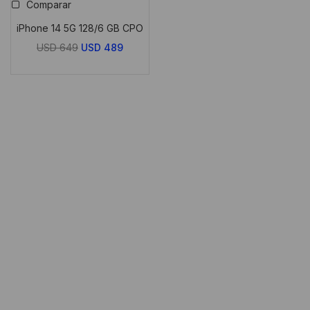
Comparar
iPhone 14 5G 128/6 GB CPO
El
El
USD
649
USD
489
precio
precio
original
actual
era:
es:
USD
USD
649.
489.