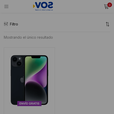
0
INICIAR SESIÓN
REGISTRARSE
Filtro
Ingresa tu usuario y contraseña para iniciar sesión.
Mostrando el único resultado
Alternative:
Recordarme
Iniciar Sesión
¿Olvidaste tu contraseña?
ENVÍO GRATIS