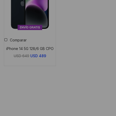
ENVÍO GRATIS
Comparar
iPhone 14 5G 128/6 GB CPO
El
El
USD
649
USD
489
precio
precio
original
actual
era:
es:
USD
USD
649.
489.