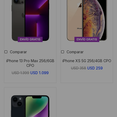
ENVÍO GRATIS
ENVÍO GRATIS
Comparar
Comparar
iPhone 13 Pro Max 256/6GB
iPhone XS 5G 256/4GB CPO
CPO
El
El
USD
358
USD
259
El
El
USD
1.399
USD
1.099
precio
precio
precio
precio
original
actual
original
actual
era:
es:
era:
es:
USD
USD
USD
USD
358.
259.
1.399.
1.099.