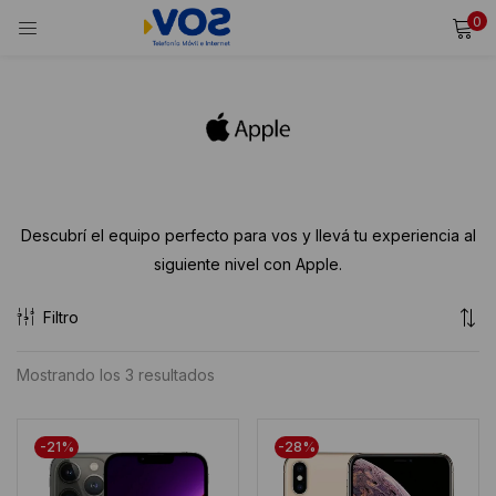
0
INICIAR SESIÓN
REGISTRARSE
Ingresa tu usuario y contraseña para iniciar sesión.
Alternative:
Recordarme
Descubrí el equipo perfecto para vos y llevá tu experiencia al
siguiente nivel con Apple.
Iniciar Sesión
Filtro
¿Olvidaste tu contraseña?
LIQUIDACIÓN
LIQUIDACIÓN
Ordenado
Mostrando los 3 resultados
por
puntuación
-21%
-28%
media