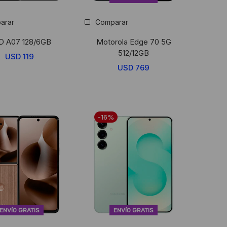
arar
Comparar
D A07 128/6GB
Motorola Edge 70 5G
512/12GB
USD
119
USD
769
-16%
ENVÍO GRATIS
ENVÍO GRATIS