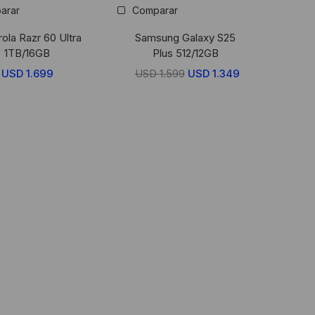
arar
Comparar
ola Razr 60 Ultra
Samsung Galaxy S25
1TB/16GB
Plus 512/12GB
USD
1.699
USD
1.599
El
USD
1.349
El
precio
precio
original
actual
era:
es:
USD
USD
1.599.
1.349.