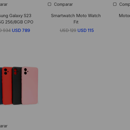
arar
Comparar
Comp
ung Galaxy S23
Smartwatch Moto Watch
Motor
 5G 256/8GB CPO
Fit
D
934
El
USD
789
El
USD
129
El
USD
115
El
precio
precio
precio
precio
original
actual
original
actual
era:
es:
era:
es:
USD
USD
USD
USD
934.
789.
129.
115.
arar