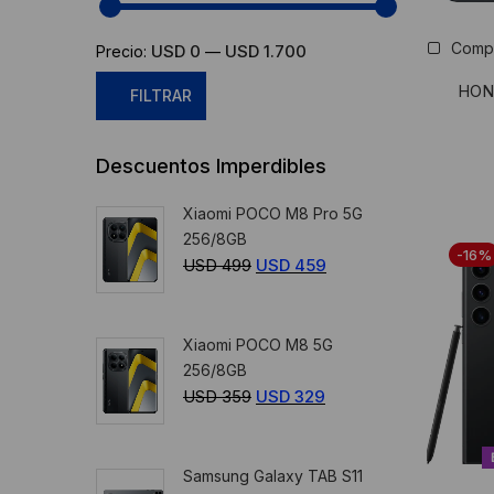
Comp
USD 0
USD 1.700
Precio:
—
HONO
FILTRAR
Precio
Precio
Descuentos Imperdibles
mínimo
máximo
Xiaomi POCO M8 Pro 5G
256/8GB
-16%
USD
499
El
USD
459
El
precio
precio
original
actual
Xiaomi POCO M8 5G
era:
es:
256/8GB
USD
USD
USD
359
El
USD
329
El
499.
459.
precio
precio
original
actual
Samsung Galaxy TAB S11
era:
es: