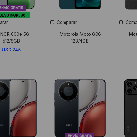
ENVÍO GRATIS
UEVO INGRESO
arar
Comparar
Comp
NOR 600e 5G
Motorola Moto G06
Mot
512/8GB
128/4GB
USD
745
ENVÍO GRATIS