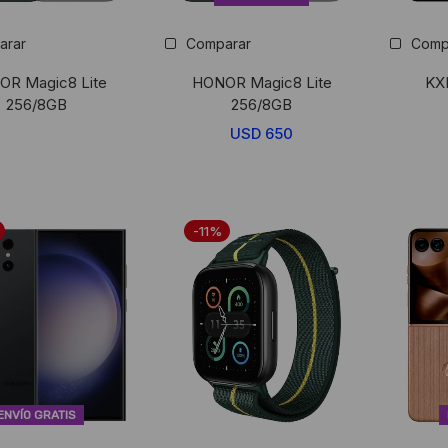
arar
Comparar
Comp
R Magic8 Lite
HONOR Magic8 Lite
KX
256/8GB
256/8GB
USD
650
-11%
ENVÍO GRATIS