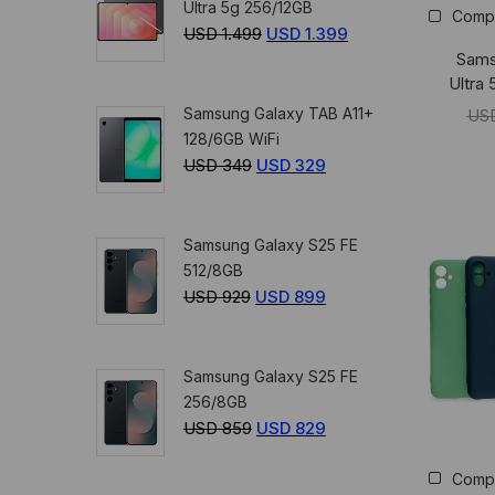
Ultra 5g 256/12GB
Comp
USD
USD
USD
1.499
El
USD
1.399
El
359.
329.
Sams
precio
precio
Ultra
original
actual
Samsung Galaxy TAB A11+
US
era:
es:
128/6GB WiFi
USD
USD
USD
349
El
USD
329
El
1.499.
1.399.
precio
precio
original
actual
Samsung Galaxy S25 FE
era:
es:
512/8GB
USD
USD
USD
929
El
USD
899
El
349.
329.
precio
precio
original
actual
Samsung Galaxy S25 FE
era:
es:
256/8GB
USD
USD
USD
859
El
USD
829
El
929.
899.
precio
precio
Comp
original
actual