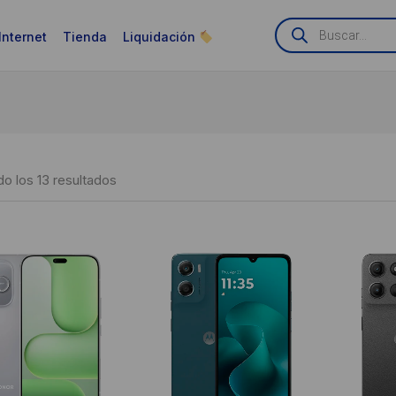
Búsqueda
de
Internet
Tienda
Liquidación
productos
Ordenado
o los 13 resultados
por
puntuación
media