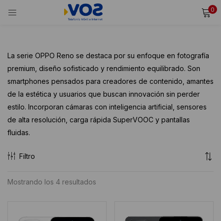
0
INICIAR SESIÓN
REGISTRARSE
Ingresa tu usuario y contraseña para iniciar sesión.
La serie OPPO Reno se destaca por su enfoque en fotografía
premium, diseño sofisticado y rendimiento equilibrado. Son
smartphones pensados para creadores de contenido, amantes
de la estética y usuarios que buscan innovación sin perder
Alternative:
Recordarme
estilo. Incorporan cámaras con inteligencia artificial, sensores
Iniciar Sesión
de alta resolución, carga rápida SuperVOOC y pantallas
fluidas.
¿Olvidaste tu contraseña?
Filtro
Ordenado
Mostrando los 4 resultados
por
puntuación