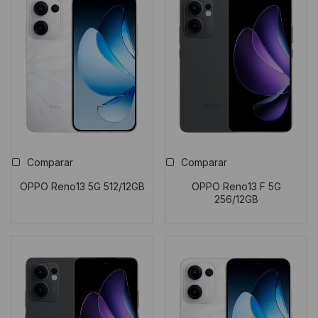
media
Comparar
Comparar
OPPO Reno13 5G 512/12GB
OPPO Reno13 F 5G
256/12GB