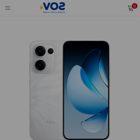
0
INICIAR SESIÓN
REGISTRARSE
Ingresa tu usuario y contraseña para iniciar sesión.
Alternative:
Recordarme
Iniciar Sesión
¿Olvidaste tu contraseña?