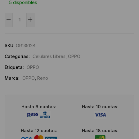
5 disponibles
OPPO
Reno13
Alternative:
5G
512/12GB
SKU:
OR13512B
cantidad
Categorías:
Celulares Libres
,
OPPO
Etiqueta:
OPPO
Marca:
OPPO
,
Reno
Hasta 6 cuotas:
Hasta 10 cuotas:
Hasta 12 cuotas:
Hasta 18 cuotas: