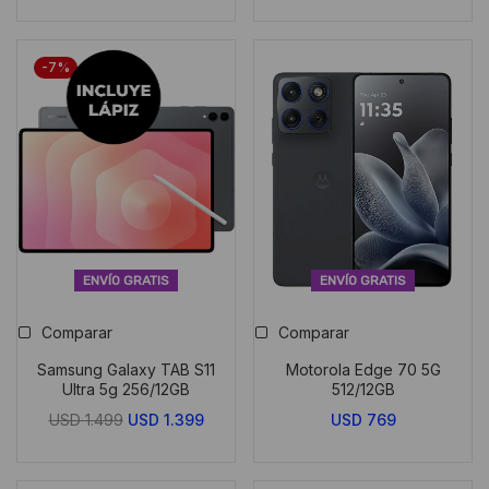
-7%
ENVÍO GRATIS
ENVÍO GRATIS
Comparar
Comparar
Samsung Galaxy TAB S11
Motorola Edge 70 5G
Ultra 5g 256/12GB
512/12GB
El
El
USD
1.499
USD
1.399
USD
769
precio
precio
original
actual