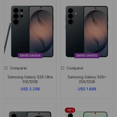
era:
es:
USD
USD
1.499.
1.399.
ENVÍO GRATIS
ENVÍO GRATIS
Comparar
Comparar
Samsung Galaxy S26 Ultra
Samsung Galaxy S26+
512/12GB
256/12GB
USD
2.299
USD
1.699
-16%