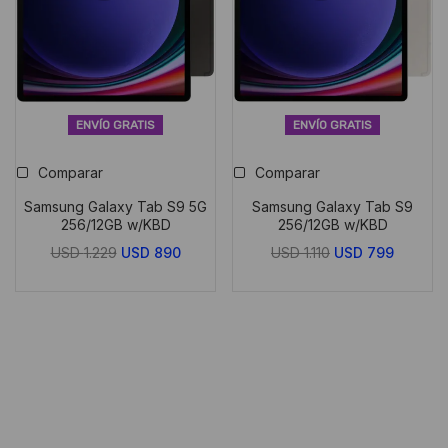
ENVÍO GRATIS
ENVÍO GRATIS
Comparar
Comparar
Samsung Galaxy Tab S9 5G
Samsung Galaxy Tab S9
256/12GB w/KBD
256/12GB w/KBD
El
El
El
El
USD
1.229
USD
890
USD
1.110
USD
799
precio
precio
precio
precio
original
actual
original
actual
era:
es:
era:
es:
USD
USD
USD
USD
1.229.
890.
1.110.
799.