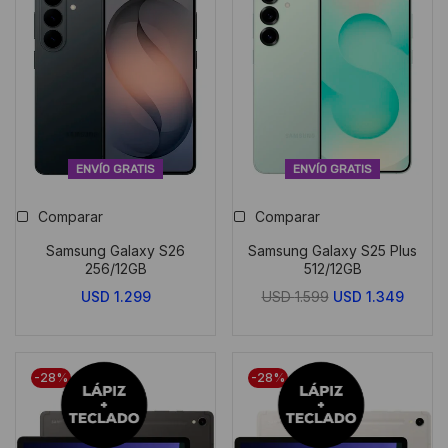
ENVÍO GRATIS
ENVÍO GRATIS
Comparar
Comparar
Samsung Galaxy S26
Samsung Galaxy S25 Plus
256/12GB
512/12GB
El
El
USD
1.299
USD
1.599
USD
1.349
LIQUIDACIÓN
LIQUIDACIÓN
precio
precio
original
actual
era:
es:
-28%
-28%
USD
USD
1.599.
1.349.