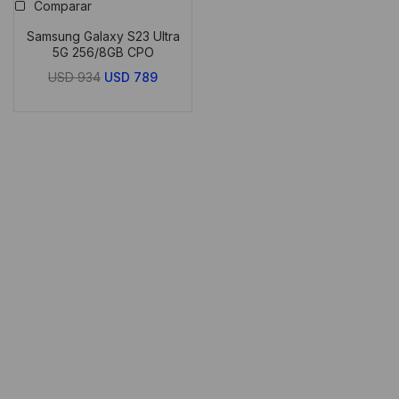
Comparar
Samsung Galaxy S23 Ultra
5G 256/8GB CPO
El
El
USD
934
USD
789
precio
precio
original
actual
era:
es:
USD
USD
934.
789.