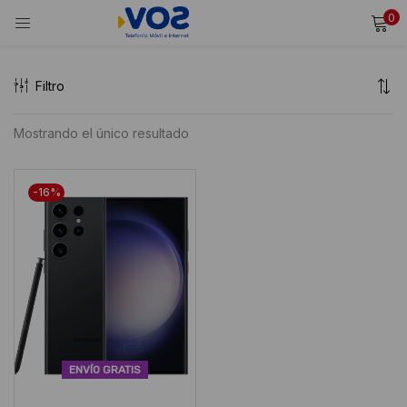
0
INICIAR SESIÓN
REGISTRARSE
Filtro
Ingresa tu usuario y contraseña para iniciar sesión.
Mostrando el único resultado
Alternative:
Recordarme
-16%
Iniciar Sesión
¿Olvidaste tu contraseña?
ENVÍO GRATIS