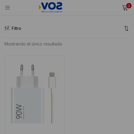
0
INICIAR SESIÓN
REGISTRARSE
Filtro
Ingresa tu usuario y contraseña para iniciar sesión.
Mostrando el único resultado
Alternative:
Recordarme
Iniciar Sesión
¿Olvidaste tu contraseña?