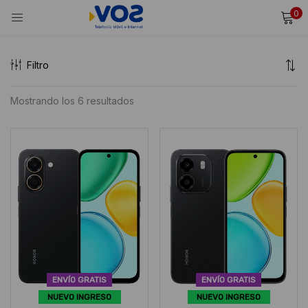
0
INICIAR SESIÓN
REGISTRARSE
Filtro
Ingresa tu usuario y contraseña para iniciar sesión.
Ordenado
Mostrando los 6 resultados
por
Alternative:
Recordarme
puntuación
Iniciar Sesión
media
¿Olvidaste tu contraseña?
ENVÍO GRATIS
ENVÍO GRATIS
NUEVO INGRESO
NUEVO INGRESO