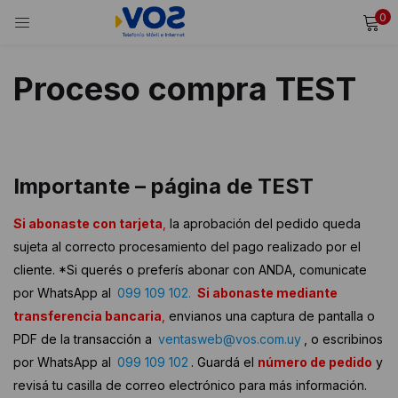
0
INICIAR SESIÓN
REGISTRARSE
Proceso compra TEST
Ingresa tu usuario y contraseña para iniciar sesión.
Alternative:
Recordarme
Importante – página de TEST
Iniciar Sesión
Si abonaste con tarjeta
,
la aprobación del pedido queda
sujeta al correcto procesamiento del pago realizado por el
¿Olvidaste tu contraseña?
cliente. *Si querés o preferís abonar con ANDA, comunicate
por WhatsApp al
099 109 102.
Si abonaste mediante
transferencia bancaria
,
envianos una captura de pantalla o
PDF de la transacción a
ventasweb@vos.com.uy
, o escribinos
por WhatsApp al
099 109 102
. Guardá el
número de pedido
y
revisá tu casilla de correo electrónico para más información.