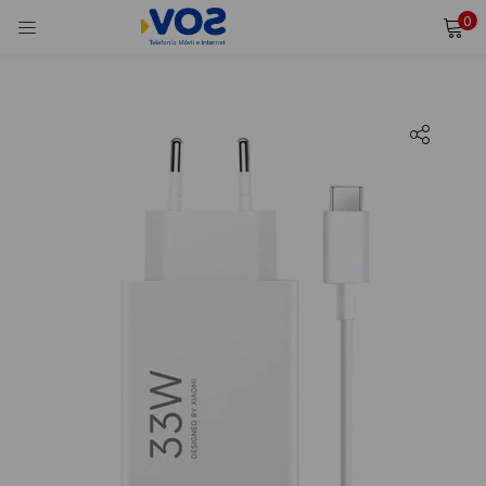
0
INICIAR SESIÓN
REGISTRARSE
Ingresa tu usuario y contraseña para iniciar sesión.
Alternative:
Recordarme
Iniciar Sesión
¿Olvidaste tu contraseña?