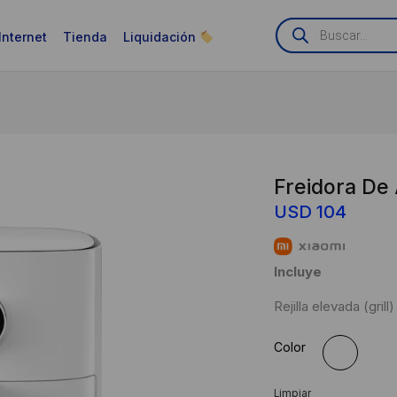
Búsqueda
de
Internet
Tienda
Liquidación
productos
Freidora De 
USD
104
Incluye
Rejilla elevada (grill)
Color
Limpiar