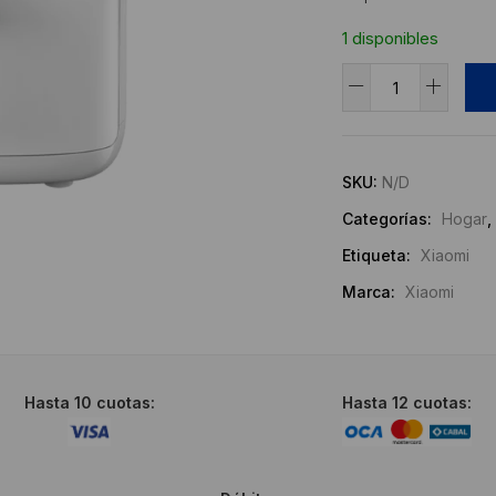
1 disponibles
Freidora
De
Alternative:
Aire
Inteligente
SKU:
N/D
Xiaomi
Categorías:
Hogar
,
4,5L
cantidad
Etiqueta:
Xiaomi
Marca:
Xiaomi
Hasta 10 cuotas:
Hasta 12 cuotas: