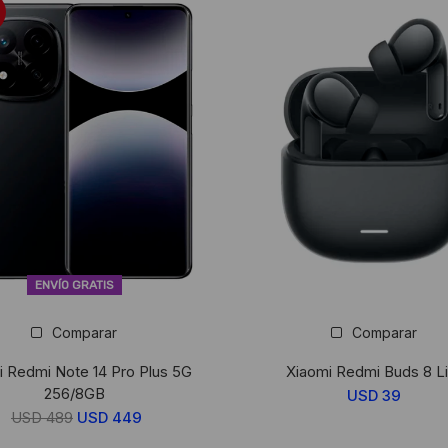
ENVÍO GRATIS
Comparar
Comparar
i Redmi Note 14 Pro Plus 5G
Xiaomi Redmi Buds 8 Li
256/8GB
USD
39
USD
489
El
USD
449
El
precio
precio