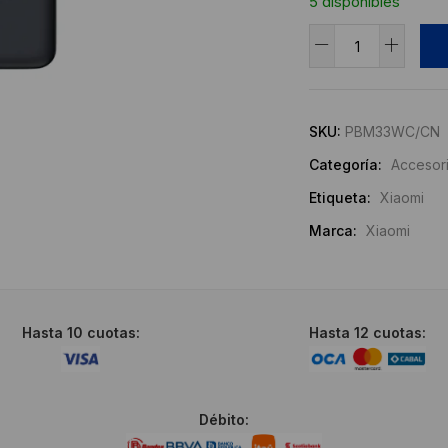
5 disponibles
Xiaomi
33W
Alternative:
Magnetic
Power
SKU:
PBM33WC/CN
Bank
Categoría:
Accesor
10000mAh
cantidad
Etiqueta:
Xiaomi
Marca:
Xiaomi
Hasta 10 cuotas:
Hasta 12 cuotas:
Débito: