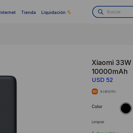
Búsqueda
de
Internet
Tienda
Liquidación
productos
Xiaomi 33W
10000mAh
USD
52
Color
Limpiar