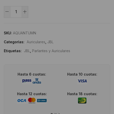
JBL
Quantum
Alternative:
TWS
cantidad
SKU:
AQUANTUMN
Categorías:
Auriculares
,
JBL
Etiquetas:
JBL
,
Parlantes y Auriculares
Hasta 6 cuotas:
Hasta 10 cuotas:
Hasta 12 cuotas:
Hasta 18 cuotas: