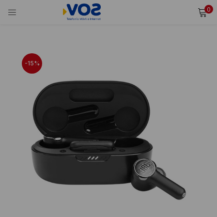
0
INICIAR SESIÓN
REGISTRARSE
Ingresa tu usuario y contraseña para iniciar sesión.
-15%
Alternative:
Recordarme
Iniciar Sesión
¿Olvidaste tu contraseña?