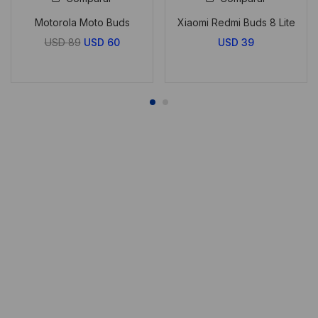
Motorola Moto Buds
Xiaomi Redmi Buds 8 Lite
El
El
USD
89
USD
60
USD
39
precio
precio
original
actual
era:
es:
USD
USD
89.
60.