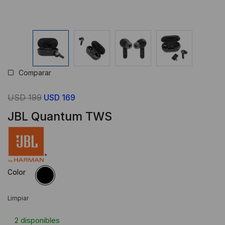
Comparar
El
El
USD
199
USD
169
precio
precio
JBL Quantum TWS
original
actual
era:
es:
USD
USD
199.
169.
Color
Limpiar
2 disponibles