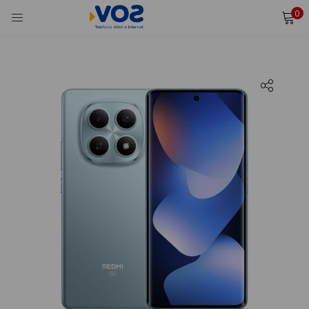
0
INICIAR SESIÓN
REGISTRARSE
Ingresa tu usuario y contraseña para iniciar sesión.
Alternative:
Recordarme
Iniciar Sesión
¿Olvidaste tu contraseña?