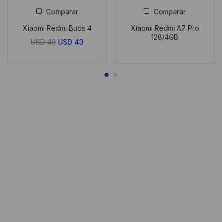
Comparar
Comparar
Xiaomi Redmi Buds 4
Xiaomi Redmi A7 Pro
128/4GB
El
El
USD
49
USD
43
precio
precio
original
actual
era:
es:
USD
USD
49.
43.